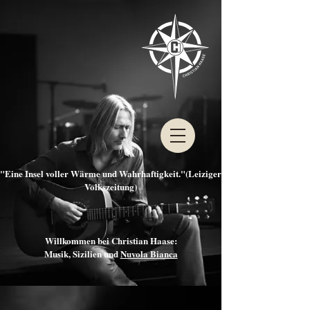
"Eine Insel voller Wärme und Wahrhaftigkeit."(Leiziger
Volkszeitung)
Willkommen bei Christian Haase:
Musik, Sizilien und
Nuvola Bianca