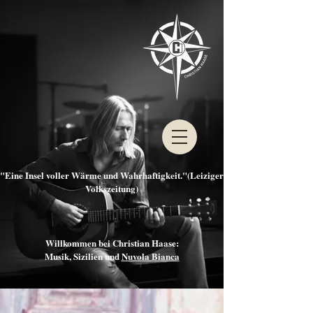
"Eine Insel voller Wärme und Wahrhaftigkeit."(Leiziger
Volkszeitung)
Willkommen bei Christian Haase:
Musik, Sizilien und
Nuvola Bianca