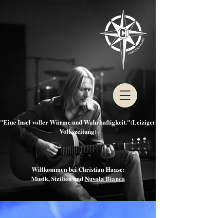
"Eine Insel voller Wärme und Wahrhaftigkeit."(Leiziger
Volkszeitung)
Willkommen bei Christian Haase:
Musik, Sizilien und
Nuvola Bianca