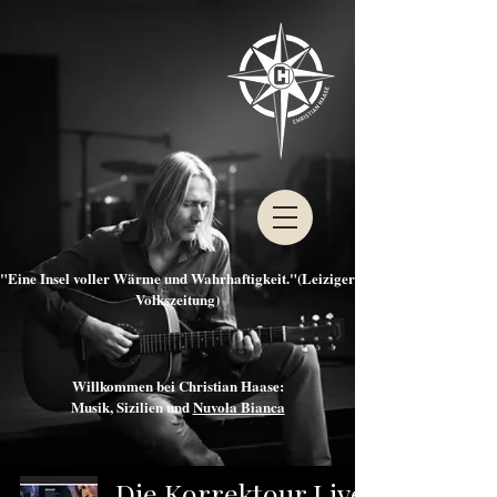
"Eine Insel voller Wärme und Wahrhaftigkeit."(Leiziger
Volkszeitung)
Willkommen bei Christian Haase:
Musik, Sizilien und
Nuvola Bianca
Die Korrektour Live