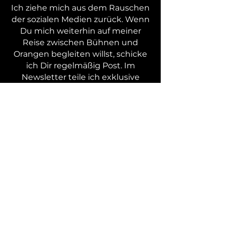
Ich ziehe mich aus dem Rauschen
der sozialen Medien zurück. Wenn
Du mich weiterhin auf meiner
Reise zwischen Bühnen und
Orangen begleiten willst, schicke
ich Dir regelmäßig Post. Im
Newsletter teile ich exklusive
Einblicke in meine Musik und die
der Seilschaft, schreibe über den
Fortschritt auf der Plantage und
gebe Termine bekannt, bevor sie
woanders stehen.
Zwischen Bühnen 
und Orangen - 
Newsletter