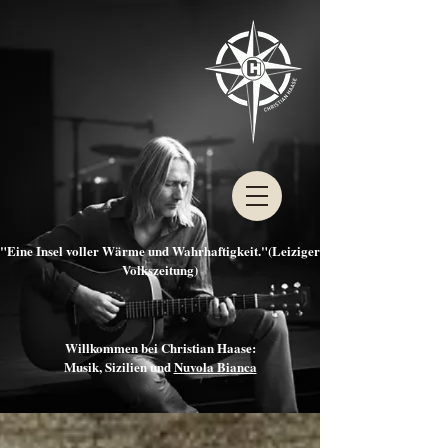
"Eine Insel voller Wärme und Wahrhaftigkeit."(Leiziger
Volkszeitung)
Willkommen bei Christian Haase:
Musik, Sizilien und
Nuvola Bianca