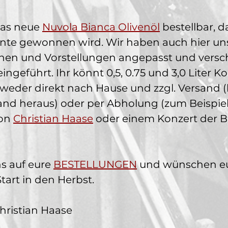
das neue 
Nuvola Bianca Olivenöl
 bestellbar, d
te gewonnen wird. Wir haben auch hier uns
en und Vorstellungen angepasst und versc
ingeführt. Ihr könnt 0,5, 0.75 und 3,0 Liter K
tweder direkt nach Hause und zzgl. Versand 
nd heraus) oder per Abholung (zum Beispiel 
on 
Christian Haase
 oder einem Konzert der 
s auf eure 
BESTELLUNGEN
 und wünschen e
tart in den Herbst. 
hristian Haase