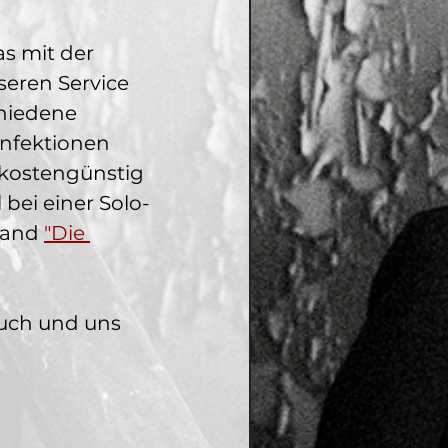
as mit der 
eren Service 
hiedene 
onfektionen 
(kostengünstig 
bei einer Solo-
Band 
"Die 
uch und uns 