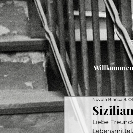
"
Willkommen b
Nuvola Bianca
8. O
Sizilia
Liebe Freunde
Lebensmittel,