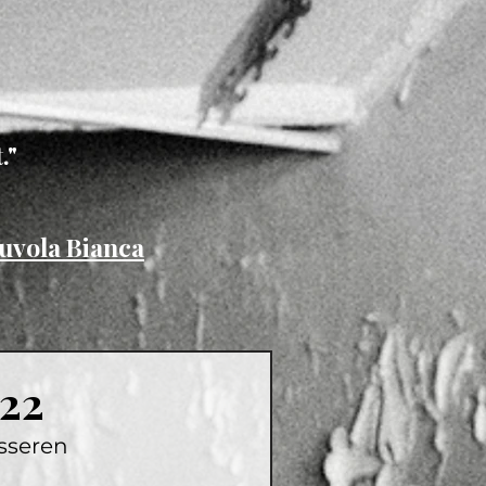
."
uvola Bianca
022
sseren 