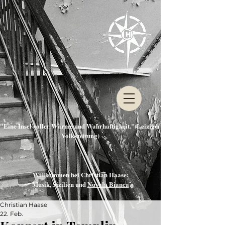
"Eine Insel voller Wärme und Wahrhaftigkeit."(Leiziger
Volkszeitung)
Willkommen bei Christian Haase:
Musik, Sizilien und
Nuvola Bianca
Christian Haase
22. Feb.