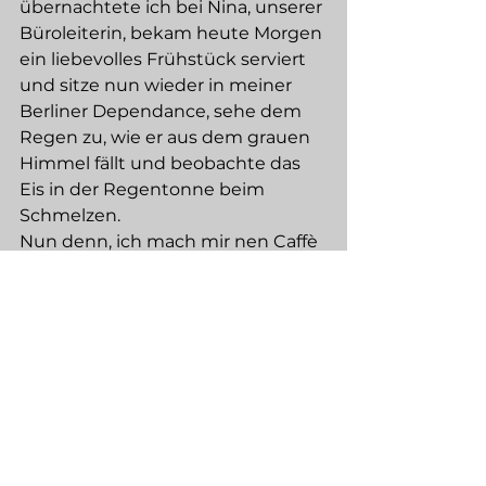
übernachtete ich bei Nina, unserer 
Büroleiterin, bekam heute Morgen 
ein liebevolles Frühstück serviert 
und sitze nun wieder in meiner 
Berliner Dependance, sehe dem 
Regen zu, wie er aus dem grauen 
Himmel fällt und beobachte das 
Eis in der Regentonne beim 
Schmelzen.  
Nun denn, ich mach mir nen Caffè 
und gehe zeitig ins Bett. Morgen 
früh geht's zurück an die Ernte 
und gesungen wird erst wieder 
am 28. Februar, wenn die 
Seilschaft in Weimar spielt. 
Schönen Sonntag, 
Euer Christian Haase 