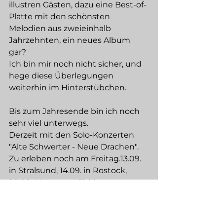
illustren Gästen, dazu eine Best-of-
Platte mit den schönsten 
Melodien aus zweieinhalb 
Jahrzehnten, ein neues Album 
gar?
Ich bin mir noch nicht sicher, und 
hege diese Überlegungen 
weiterhin im Hinterstübchen.
Bis zum Jahresende bin ich noch 
sehr viel unterwegs.
Derzeit mit den Solo-Konzerten 
"Alte Schwerter - Neue Drachen".
Zu erleben noch am Freitag.13.09. 
in Stralsund, 14.09. in Rostock, 
20.09.. Hannover, 21.09. 
Braunschweig, 22.09. Rethen 
sowie am 26.09. in Leulitz. Ticket-
Links und nähere Infos unter 