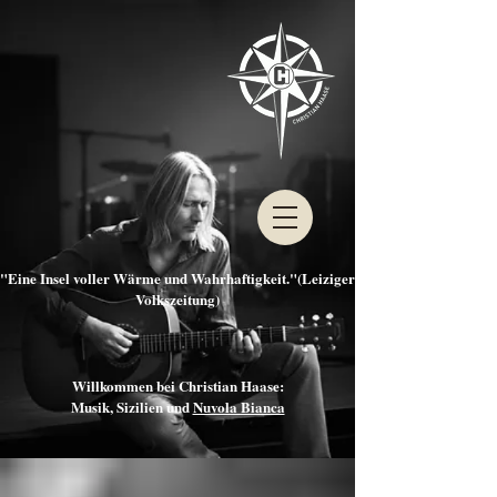
"Eine Insel voller Wärme und Wahrhaftigkeit."(Leiziger
Volkszeitung)
Willkommen bei Christian Haase:
Musik, Sizilien und
Nuvola Bianca