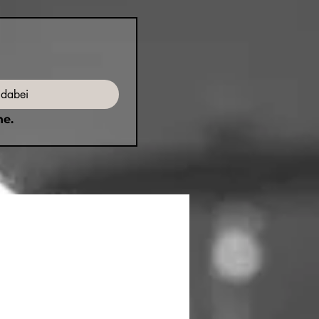
 dabei
ne.
ilschaft - neues Video