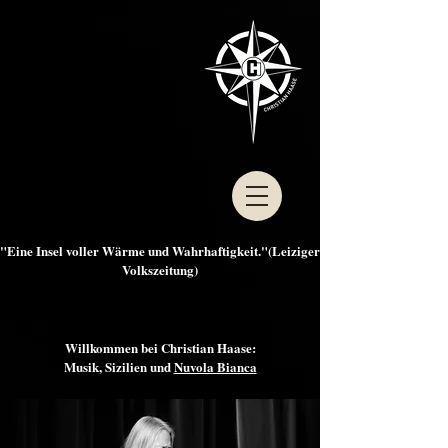
"Eine Insel voller Wärme und Wahrhaftigkeit."(Leiziger
Volkszeitung)
Willkommen bei Christian Haase:
Musik, Sizilien und
Nuvola Bianca