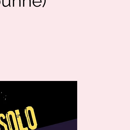
ühne)