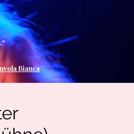
."
uvola Bianca
ter