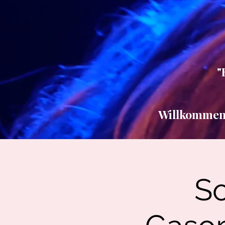
"
Willkommen b
So