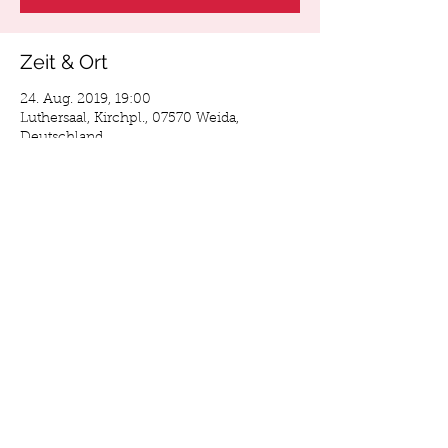
Zeit & Ort
24. Aug. 2019, 19:00
Luthersaal, Kirchpl., 07570 Weida,
Deutschland
Über die Veranstaltung
Gerne könnt ihr die Karten auch beim 
Kartenservice Franke unter 036603 42415 
telefonisch bestellen. 
Diese Veranstaltung teilen