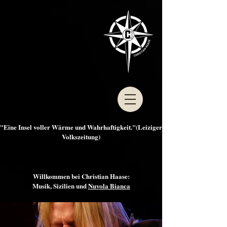
"Eine Insel voller Wärme und Wahrhaftigkeit."(Leiziger
Volkszeitung)
Willkommen bei Christian Haase:
Musik, Sizilien und
Nuvola Bianca