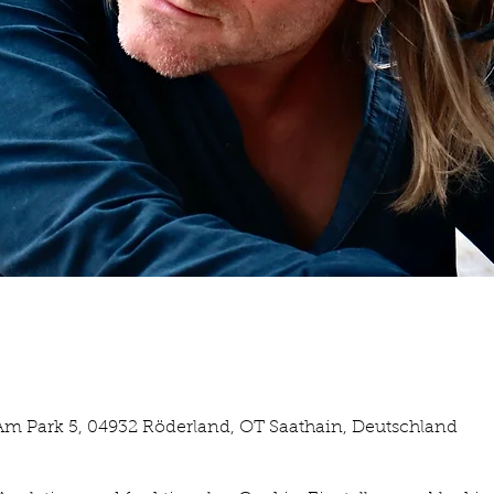
Am Park 5, 04932 Röderland, OT Saathain, Deutschland