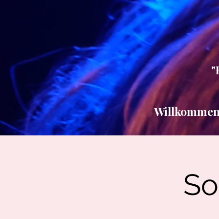
"
Willkommen b
So