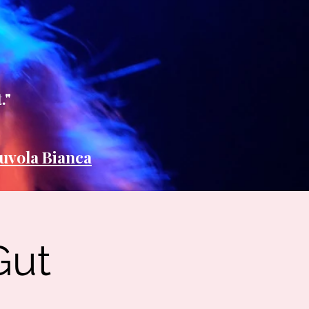
."
uvola Bianca
Gut