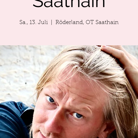
Saathain
Sa., 13. Juli
  |  
Röderland, OT Saathain