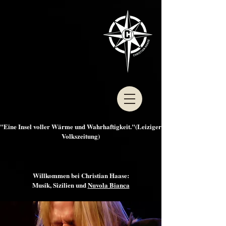
"Eine Insel voller Wärme und Wahrhaftigkeit."(Leiziger
Volkszeitung)
Willkommen bei Christian Haase:
Musik, Sizilien und
Nuvola Bianca