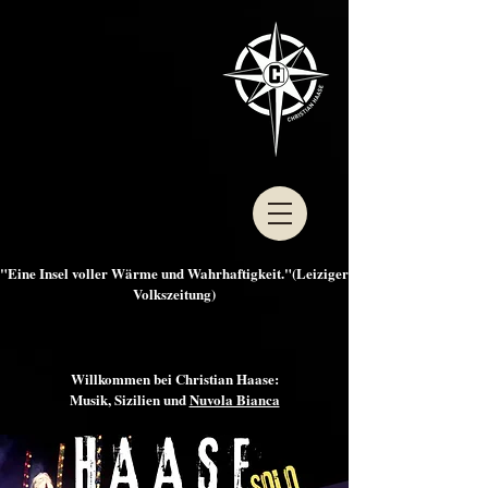
"Eine Insel voller Wärme und Wahrhaftigkeit."(Leiziger
Volkszeitung)
Willkommen bei Christian Haase:
Musik, Sizilien und
Nuvola Bianca