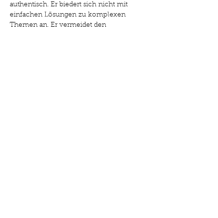
authentisch. Er biedert sich nicht mit 
einfachen Lösungen zu komplexen 
Themen an. Er vermeidet den 
mahnenden Zeigefinger und trifft mit 
den Texten punktgenau die Mitte aus 
menschelnder Wärme und einer Lyrik, 
die beachtliche Tiefen erreicht. Der 
Musiker spielt sich bei seinen Shows 
durch Lieder aus allen Alben und dem 
Repertoire der Seilschaft, begleitet sich 
mit verschiedenen Instrumenten, oft 
gleichzeitig, und klingt dabei schonmal 
wie eine ganze Band. Haase ist die 
„Nachfüllpackung Optimismus“, eine 
„Ladestation für Seelen-Akkus“. „Eine 
Insel voller Witz, Wärme und 
Wahrhaftigkeit“.