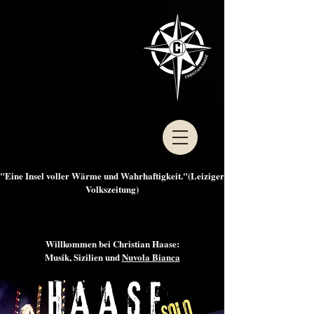
"Eine Insel voller Wärme und Wahrhaftigkeit."(Leiziger
Volkszeitung)
Willkommen bei Christian Haase:
Musik, Sizilien und
Nuvola Bianca