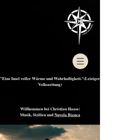
"Eine Insel voller Wärme und Wahrhaftigkeit."(Leiziger
Volkszeitung)
Willkommen bei Christian Haase:
Musik, Sizilien und
Nuvola Bianca