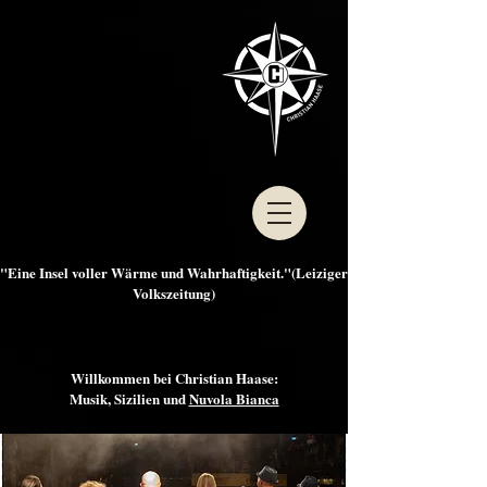
"Eine Insel voller Wärme und Wahrhaftigkeit."(Leiziger
Volkszeitung)
Willkommen bei Christian Haase:
Musik, Sizilien und
Nuvola Bianca