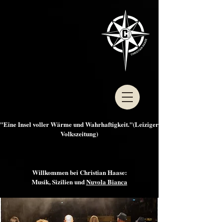
"Eine Insel voller Wärme und Wahrhaftigkeit."(Leiziger
Volkszeitung)
Willkommen bei Christian Haase:
Musik, Sizilien und
Nuvola Bianca