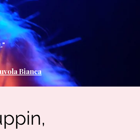
."
uvola Bianca
uppin,