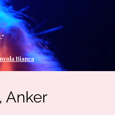
."
uvola Bianca
g, Anker