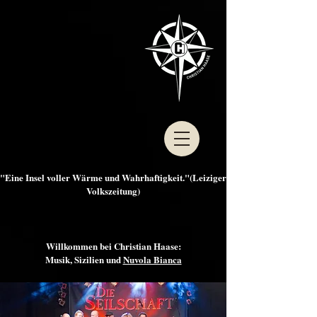
"Eine Insel voller Wärme und Wahrhaftigkeit."(Leiziger
Volkszeitung)
Willkommen bei Christian Haase:
Musik, Sizilien und
Nuvola Bianca