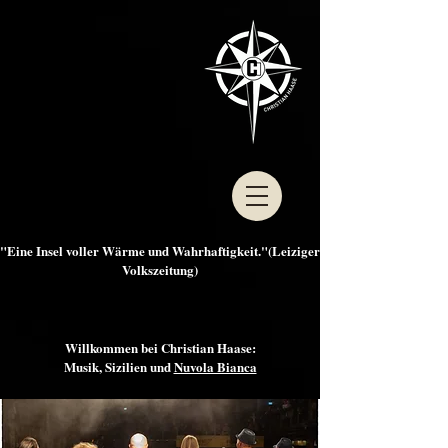
"Eine Insel voller Wärme und Wahrhaftigkeit."(Leiziger
Volkszeitung)
Willkommen bei Christian Haase:
Musik, Sizilien und
Nuvola Bianca