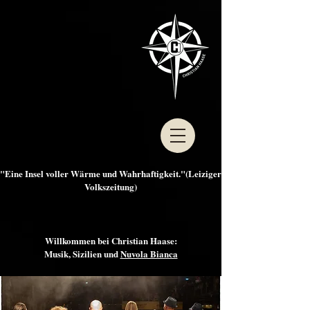
"Eine Insel voller Wärme und Wahrhaftigkeit."(Leiziger
Volkszeitung)
Willkommen bei Christian Haase:
Musik, Sizilien und
Nuvola Bianca