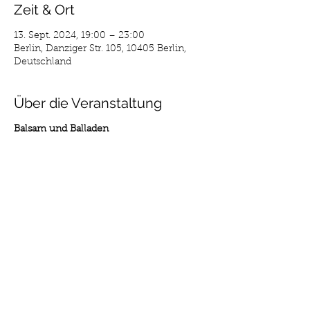
Zeit & Ort
13. Sept. 2024, 19:00 – 23:00
Berlin, Danziger Str. 105, 10405 Berlin,
Deutschland
Über die Veranstaltung
Balsam und Balladen
Die Seilschaft steht für ehrliche und
kraftvolle Musik, die mit tiefgründigen
deutschen Texten die Herzen der Zuhörer
berührt. Inspiriert von Legenden wie
Bruce Springsteen und geprägt von Folk-
Einflüssen, schafft die Band eine
einzigartige Live-Atmosphäre, die das
Publikum in ihren Bann zieht. Seit ihrer
Gründung 1992 durch Gerhard
Gundermann hat sich „Die Seilschaft“
längst als feste Größe in der deutschen
Musikszene etabliert. Ihre Songs werden