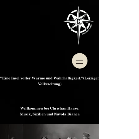
"Eine Insel voller Wärme und Wahrhaftigkeit."(Leiziger
Volkszeitung)
Willkommen bei Christian Haase:
Musik, Sizilien und
Nuvola Bianca