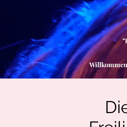
"
Willkommen b
Die