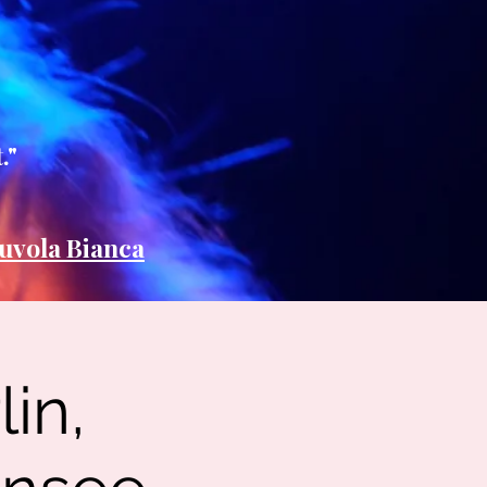
."
uvola Bianca
lin,