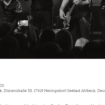
:00
, Dünenstraße 38, 17419 Heringsdorf-Seebad Ahlbeck, Deu