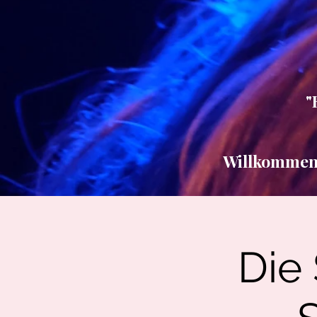
"
Willkommen b
Die 