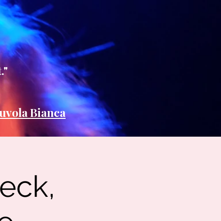
."
uvola Bianca
beck,