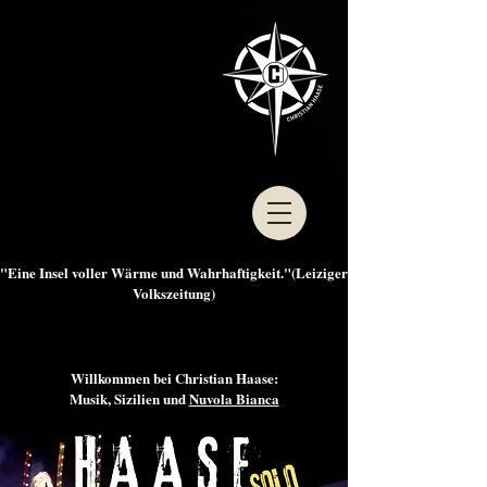
"Eine Insel voller Wärme und Wahrhaftigkeit."(Leiziger
Volkszeitung)
Willkommen bei Christian Haase:
Musik, Sizilien und
Nuvola Bianca