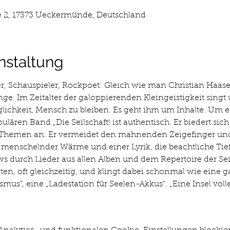
 2, 17373 Ueckermünde, Deutschland
nstaltung
 Schauspieler, Rockpoet: Gleich wie man Christian Haase t
nge. Im Zeitalter der galoppierenden Kleingeistigkeit singt u
ichkeit, Mensch zu bleiben. Es geht ihm um Inhalte. Um
lären Band „Die Seilschaft! ist authentisch. Er biedert sich
hemen an. Er vermeidet den mahnenden Zeigefinger und tr
menschelnder Wärme und einer Lyrik, die beachtliche Tiefe
ws durch Lieder aus allen Alben und dem Repertoire der Seils
n, oft gleichzeitig, und klingt dabei schonmal wie eine ga
us“, eine „Ladestation für Seelen-Akkus“. „Eine Insel vol