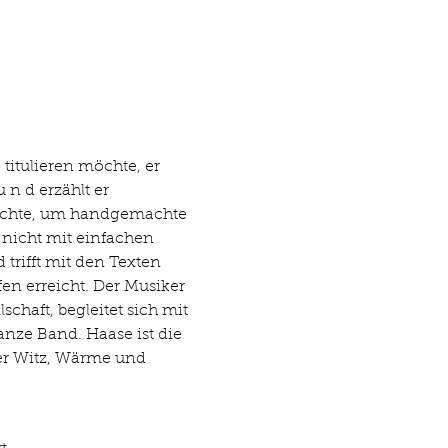
itulieren möchte, er 
 n d erzählt er 
 echte, um handgemachte 
 nicht mit einfachen 
ifft mit den Texten 
n erreicht. Der Musiker 
chaft, begleitet sich mit 
nze Band. Haase ist die 
ler Witz, Wärme und 