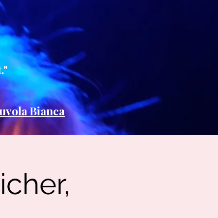
."
uvola Bianca
icher,