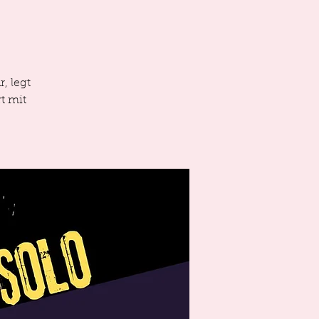
, legt
t mit