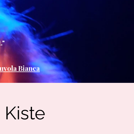
."
uvola Bianca
 Kiste