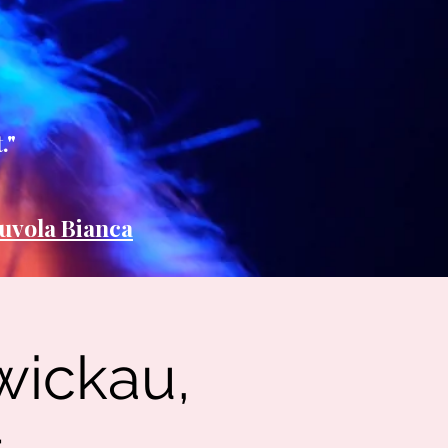
."
uvola Bianca
wickau,