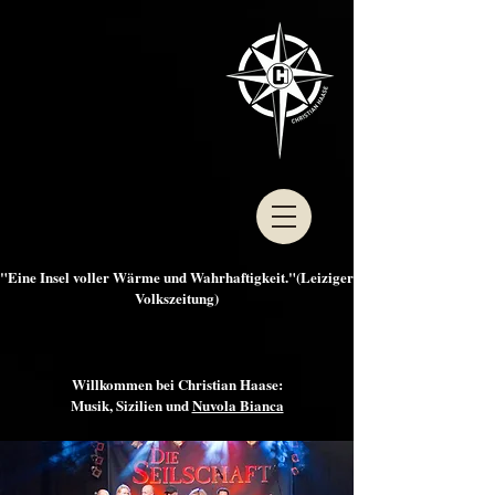
"Eine Insel voller Wärme und Wahrhaftigkeit."(Leiziger
Volkszeitung)
Willkommen bei Christian Haase:
Musik, Sizilien und
Nuvola Bianca